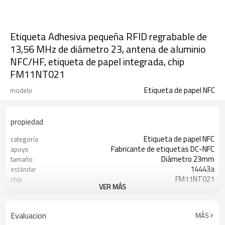
Etiqueta Adhesiva pequeña RFID regrabable de
13,56 MHz de diámetro 23, antena de aluminio
NFC/HF, etiqueta de papel integrada, chip
FM11NT021
Etiqueta de papel NFC
modelo
propiedad
Etiqueta de papel NFC
categoría
Fabricante de etiquetas DC-NFC
apoyo
Diámetro 23mm
tamaño
14443a
estándar
FM11NT021
chip
VER MÁS
13,56 MHZ
frecuencia
Menos 30 a 85 grados
Temperatura de
funcionamiento
Evaluacion
MÁS
Alrededor de 10-30mm
distancia de lectura