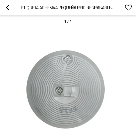
ETIQUETA ADHESIVA PEQUEÑA RFID REGRABABLE DE 13,56 MHZ DE DIÁMETRO 23, ANTENA DE ALUMINIO NFC/HF, ETIQUETA DE PAPEL INTEGRADA, CHIP FM11NT021
1
/
4