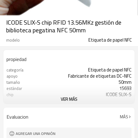
ICODE SLIX-S chip RFID 13.56MKz gestión de
biblioteca pegatina NFC 50mm
Etiqueta de papel NFC
modelo
propiedad
Etiqueta de papel NFC
categoría
Fabricante de etiquetas DC-NFC
apoyo
50mm
tamaño
15693
estándar
ICODE SLIX-S
chip
VER MÁS
13,56 MHZ
frecuencia
Menos 30 a 85 grados
Temperatura de
funcionamiento
Evaluacion
MÁS
Alrededor de 30-50mm
distancia de lectura
ROSH, ALCANZA CE
Autenticación
AGREGAR UNA OPINIÓN