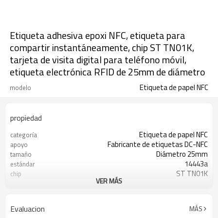
Etiqueta adhesiva epoxi NFC, etiqueta para
compartir instantáneamente, chip ST TN01K,
tarjeta de visita digital para teléfono móvil,
etiqueta electrónica RFID de 25mm de diámetro
Etiqueta de papel NFC
modelo
propiedad
Etiqueta de papel NFC
categoría
Fabricante de etiquetas DC-NFC
apoyo
Diámetro 25mm
tamaño
14443a
estándar
ST TN01K
chip
VER MÁS
13,56 MHZ
frecuencia
Menos 30 a 85 grados
Temperatura de
funcionamiento
Evaluacion
MÁS
Alrededor de 1-10mm
distancia de lectura