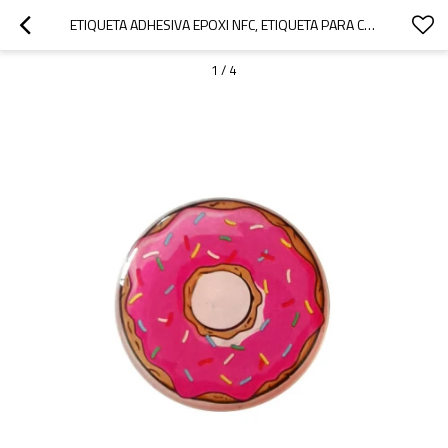
ETIQUETA ADHESIVA EPOXI NFC, ETIQUETA PARA COMPARTIR INSTANTÁNEAMENTE, CHIP ST TN01K, TARJETA DE VISITA DIGITAL PARA TELÉFONO MÓVIL, ETIQUETA ELECTRÓNICA RFID DE 25MM DE DIÁMETRO
1
/
4