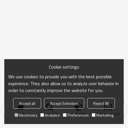
Cookie settings
We use cookies to provide you with the best possible
experience. They also allow us to analyze user behavior in
order to constantly improve the website for you.
Accept all
Accept Selection
Reject All
Inicio
búsqueda
categoría
Enviar consulta
Necessary
Analytics
Preferences
Marketing