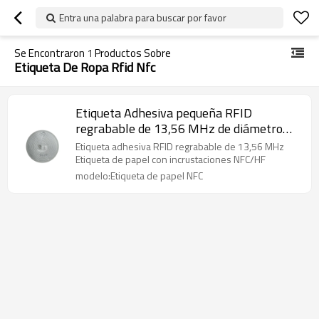
Entra una palabra para buscar por favor
Se Encontraron
1
Productos Sobre
Etiqueta De Ropa Rfid Nfc
Etiqueta Adhesiva pequeña RFID
regrabable de 13,56 MHz de diámetro
23, antena de aluminio NFC/HF, etiqueta
Etiqueta adhesiva RFID regrabable de 13,56 MHz
de papel integrada, chip FM11NT021
Etiqueta de papel con incrustaciones NFC/HF
modelo:Etiqueta de papel NFC