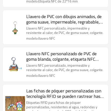
pequeña impermeable y a prueba de
modelo:Etiqueta NFC de 22*16 mm
polvo
Llavero de PVC con dibujos animados, de
goma suave, impermeable, regrabable,
pasivo, etiqueta NFC
Llavero NFC personalizado, impermeable y
resistente al calor, de PVC, de goma suave, colgante.
modelo:llavero NFC
Llavero NFC personalizado de PVC de
goma blanda, colgante, etiqueta NFC
pasiva regrabable e impermeable.
Llavero NFC personalizado, impermeable y
resistente al calor, de PVC, de goma suave, colgante.
modelo:llavero NFC
Las fichas de póquer personalizadas con
tecnología RFID se pueden rastrear hasta
las etiquetas NFC impermeables,
Etiquetas RFID para fichas de póquer
redondas y cuadradas anti-falsificación
personalizadas, resistentes al agua, redondas y