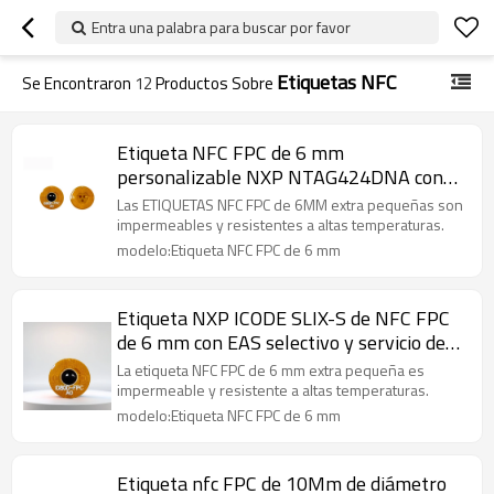
Entra una palabra para buscar por favor
Etiquetas NFC
Se Encontraron
12
Productos Sobre
Etiqueta NFC FPC de 6 mm
personalizable NXP NTAG424DNA con
autenticación de mensaje/etiqueta de ID
Las ETIQUETAS NFC FPC de 6MM extra pequeñas son
aleatoria de privacidad AES: servicio de
impermeables y resistentes a altas temperaturas.
seguridad de clave de 128 bits
modelo:Etiqueta NFC FPC de 6 mm
Etiqueta NXP ICODE SLIX-S de NFC FPC
de 6 mm con EAS selectivo y servicio de
seguridad de etiqueta NFC 15693
La etiqueta NFC FPC de 6 mm extra pequeña es
impermeable y resistente a altas temperaturas.
modelo:Etiqueta NFC FPC de 6 mm
Etiqueta nfc FPC de 10Mm de diámetro