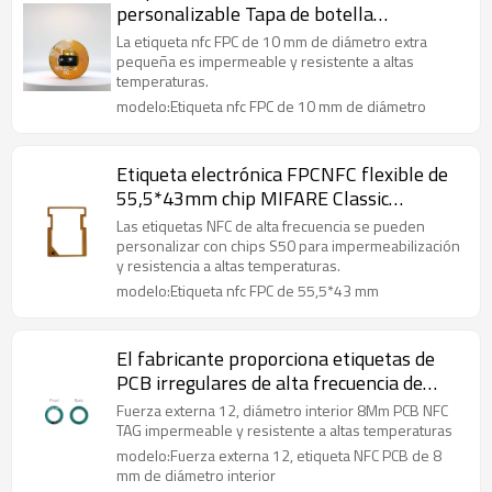
personalizable Tapa de botella
farmacéutica integrada resistente a altas
La etiqueta nfc FPC de 10 mm de diámetro extra
temperaturas, inyectable
pequeña es impermeable y resistente a altas
temperaturas.
modelo:Etiqueta nfc FPC de 10 mm de diámetro
Etiqueta electrónica FPCNFC flexible de
55,5*43mm chip MIFARE Classic
EV1/S50 de alta frecuencia resistente al
Las etiquetas NFC de alta frecuencia se pueden
agua y a altas temperaturas
personalizar con chips S50 para impermeabilización
y resistencia a altas temperaturas.
modelo:Etiqueta nfc FPC de 55,5*43 mm
El fabricante proporciona etiquetas de
PCB irregulares de alta frecuencia de
13,56 MHz, cepillos de dientes eléctricos,
Fuerza externa 12, diámetro interior 8Mm PCB NFC
tarjetas de acceso, etiquetas NFC de φ 12
TAG impermeable y resistente a altas temperaturas
mm
modelo:Fuerza externa 12, etiqueta NFC PCB de 8
mm de diámetro interior