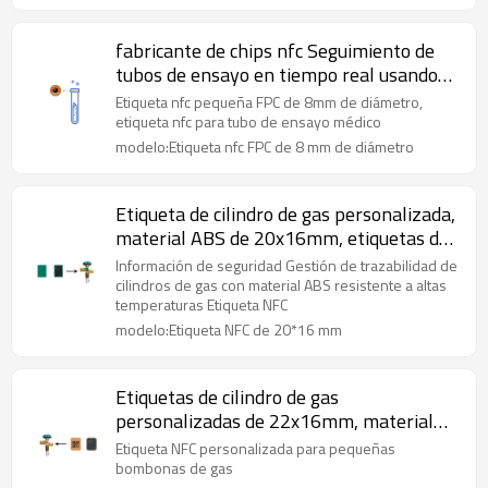
fabricante de chips nfc Seguimiento de
tubos de ensayo en tiempo real usando
NFC diámetro 8 mm FPC Etiqueta NFC
Etiqueta nfc pequeña FPC de 8mm de diámetro,
resistente al agua y a altas temperaturas
etiqueta nfc para tubo de ensayo médico
Aplicaciones médicas Etiquetas nfc
modelo:Etiqueta nfc FPC de 8 mm de diámetro
personalizadas Chip nfc ICODE SLIX
Etiqueta de cilindro de gas personalizada,
material ABS de 20x16mm, etiquetas de
cilindro de gas NFC, etiqueta NFC de alta
Información de seguridad Gestión de trazabilidad de
temperatura, chip MIFARE Classic EV1
cilindros de gas con material ABS resistente a altas
temperaturas Etiqueta NFC
/S50
modelo:Etiqueta NFC de 20*16 mm
Etiquetas de cilindro de gas
personalizadas de 22x16mm, material
ABS, etiquetas electrónicas NFC
Etiqueta NFC personalizada para pequeñas
personalizadas para estante, etiqueta nfc
bombonas de gas