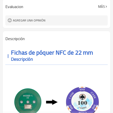
ISO 15693
Protocolo
Evaluacion
MÁS
Logotipo personalizado
Soporte personalizado
Fichas de póquer RFID
Solicitud
AGREGAR UNA OPINIÓN
Descripción
Fichas de póquer NFC de 22 mm
Descripción