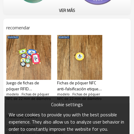
VER MÁS
recomendar
Fichas de póquer NFC de 22 mm de alta calidad
Industria de aplicación: Fichas de póquer rastreables y fáciles
●
de liquidar
Juego de fichas de
Fichas de póquer NFC
póquer RFID
anti-falsificación etiqueta
●Características:
modelo : Fichas de póquer
modelo : Fichas de póquer
personalizadas Fichas
redonda cuadrada
NFC de 22 mm de diámetro
NFC de 22 mm de diámetro
Chip ICODE SLIX, NFC de 22 mm resistente a altas temperaturas
de póquer cuadradas
impermeable RFID fichas
Cookie settings
redondas de seguridad
de póquer
NFC rastreables fáciles
personalizadas etiqueta
We use cookies to provide you with the best possible
Palabras Claves
de liquidar Etiqueta
de chip ICODE SLIX
experience. They also allow us to analyze user behavior in
impermeable con chip
Fichas de póquer NFC de
Fichas de póquer
order to constantly improve the website for you.
ICODE SLIX
Especificación
Fichas de póquer personalizadas