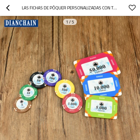
LAS FICHAS DE PÓQUER PERSONALIZADAS CON TECNOLOGÍA RFID SE PUEDEN RASTREAR HASTA LAS ETIQUETAS NFC IMPERMEABLES, REDONDAS Y CUADRADAS ANTI-FALSIFICACIÓN QUE SE LIQUIDAN FÁCILMENTE
1
/
5