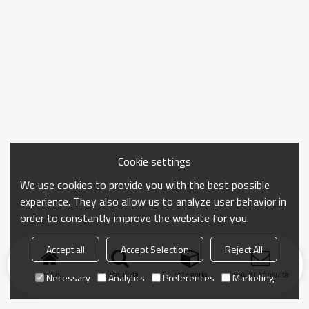
Cookie settings
We use cookies to provide you with the best possible
experience. They also allow us to analyze user behavior in
order to constantly improve the website for you.
Accept all
Accept Selection
Reject All
Inicio
búsqueda
categoría
Enviar consulta
Necessary
Analytics
Preferences
Marketing