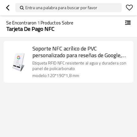
Entra una palabra para buscar por favor
Se Encontraron
1
Productos Sobre
Tarjeta De Pago NFC
Soporte NFC acrílico de PVC
personalizado para reseñas de Google,
sin contacto, con chip 213
Etiqueta RFID NFC resistente al agua y duradera con
panel de policarbonato
modelo:120*190*1,8 mm