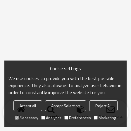
Cookie settings
We use cookies to provide you with the best possible
experience. They also allow us to analyze user behavior in
order to constantly improve the website for you.
Accept all
Accept Selection
Reject All
Inicio
búsqueda
categoría
Enviar consulta
Necessary
Analytics
Preferences
Marketing