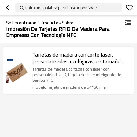
Entra una palabra para buscar por favor
Se Encontraron
1
Productos Sobre
Impresión De Tarjetas RFID De Madera Para
Empresas Con Tecnología NFC
Tarjetas de madera con corte láser,
personalizadas, ecológicas, de tamaño
estándar, RFID, con personalidad, NFC,
Tarjetas de madera cortadas con láser con
tarjeta de llave inteligente de bambú
personalidad RFID, tarjeta de llave inteligente de
bambú NFC
modelo:Tarjeta de madera de 54*86 mm