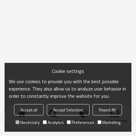
Cookie settings
We use cookies to provide you with the best possible
experience. They also allow us to analyze user behavior in
order to constantly improve the website for you.
Accept all
Accept Selection
Reject All
Inicio
búsqueda
categoría
Enviar consulta
Necessary
Analytics
Preferences
Marketing