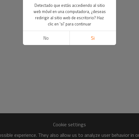
Detectado que estás accediendo al sitio
web móvil en una computadora, ¿deseas
redirigir al sitio web de escritorio? Haz
clic en 'sí' para continuar
No
Si
Cookie settings
sible experience. They also allow us to analyze user behavior in 