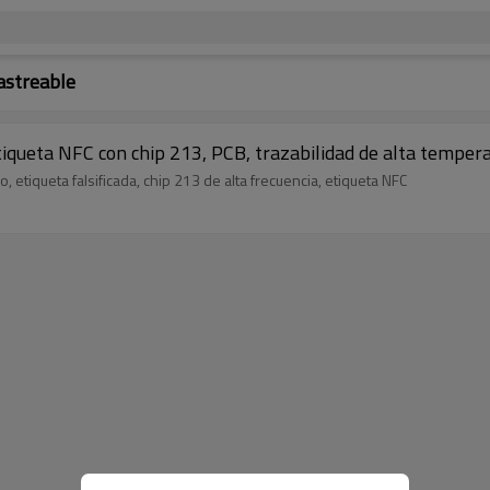
astreable
iqueta NFC con chip 213, PCB, trazabilidad de alta temperat
, etiqueta falsificada, chip 213 de alta frecuencia, etiqueta NFC