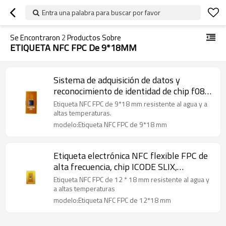
Entra una palabra para buscar por favor
Se Encontraron
2
Productos Sobre
ETIQUETA NFC FPC De 9*18MM
Sistema de adquisición de datos y
reconocimiento de identidad de chip f08
de alta frecuencia con etiqueta antimetal
Etiqueta NFC FPC de 9*18 mm resistente al agua y a
flexible FPCNFC de 9x18mm
altas temperaturas.
modelo:Etiqueta NFC FPC de 9*18 mm
Etiqueta electrónica NFC flexible FPC de
alta frecuencia, chip ICODE SLIX,
emparejamiento Bluetooth, etiqueta de
Etiqueta NFC FPC de 12 * 18 mm resistente al agua y
activo RFID 12*18mm
a altas temperaturas
modelo:Etiqueta NFC FPC de 12*18 mm