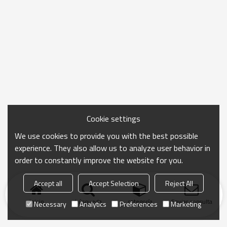
Cookie settings
We use cookies to provide you with the best possible
experience. They also allow us to analyze user behavior in
order to constantly improve the website for you.
Accept all
Accept Selection
Reject All
Inicio
búsqueda
categoría
Enviar consulta
Necessary
Analytics
Preferences
Marketing