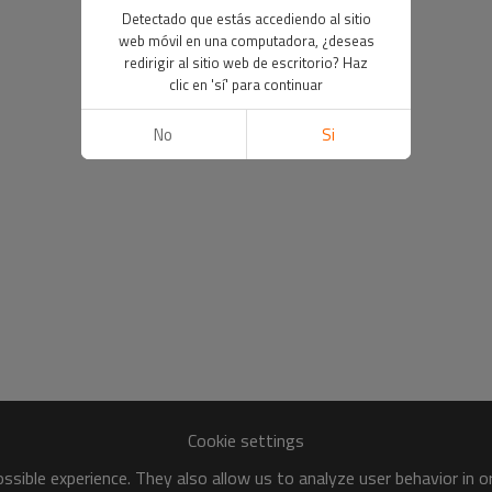
Detectado que estás accediendo al sitio
web móvil en una computadora, ¿deseas
redirigir al sitio web de escritorio? Haz
clic en 'sí' para continuar
No
Si
Cookie settings
sible experience. They also allow us to analyze user behavior in 