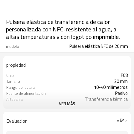
Pulsera elástica de transferencia de calor
personalizada con NFC, resistente al agua, a
altas temperaturas y con logotipo imprimible.
Pulsera elástica NFC de 20 mm
modelo
propiedad
F08
Chip
20 mm
Tamaño
10-40 milímetros
Rango de lectura
Pasivo
Fuente de alimentación
Transferencia térmica
Artesanía
VER MÁS
A prueba de manipulaciones,
Solicitud
sistema de control de acceso, pago
Logotipo personalizado
Soporte personalizado
Evaluacion
MÁS
ISO 14443A
Protocolo