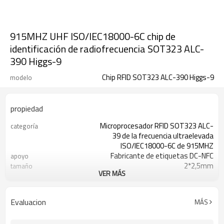
915MHZ UHF ISO/IEC18000-6C chip de
identificación de radiofrecuencia SOT323 ALC-
390 Higgs-9
Chip RFID SOT323 ALC-390 Higgs-9
modelo
propiedad
Microprocesador RFID SOT323 ALC-
categoría
39 de la frecuencia ultraelevada
ISO/IEC18000-6C de 915MHZ
Fabricante de etiquetas DC-NFC
apoyo
2*2,5mm
tamaño
VER MÁS
ISO/IEC18000-6C
estándar
Leer escribir
chip
860-960MHZ
frecuencia
Evaluacion
MÁS
ALC-390 Higgs-9
Número de modelo
frecuencia ultraelevada
Tipo