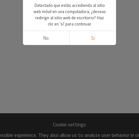
Detectado que estás accediendo al sitio
web móvil en una computadora, ¿deseas
redirigir al sitio web de escritorio? Haz
clic en 'sí' para continuar
No
Si
Cookie settings
sible experience. They also allow us to analyze user behavior in 