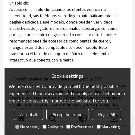
un solo clic.
Acceso con un solo clic: Cuando los clientes verifican la
autenticidad, sus teléfonos se redirigen automáticamente a la
página dedicada a ese modelo, donde pueden ver videos
instructivos de jugadores profesionales, descargar consejos
para ajustar el centro de gravedad o consultar directamente
recomendaciones de accesorios como puntas de cuero y
mangos extendidos compatibles con ese modelo. Esto
transforma el taco de un objeto estático en un elemento
interactivo que conecta con la marca.
Cookie settings
5. Gestión de inventario y canales (perspectiva B2B)
Trazabilidad completa: Los propietarios de marcas pueden saber
We use cookies to provide you with the best possible
si este poste se envía a una tienda física en Los Ángeles o se
experience. They also allow us to analyze user behavior in
vende a un cliente en línea en Chicago. Esto ayuda a controlar el
order to constantly improve the website for you.
problema de los productos del mercado gris y a proteger los
intereses de los agentes en diversas regiones.
Accept all
Accept Selection
Reject All
Inicio
búsqueda
categoría
Enviar consulta
Necessary
Analytics
Preferences
Marketing